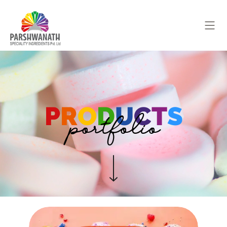
P
R
O
D
U
C
T
S
portfolio