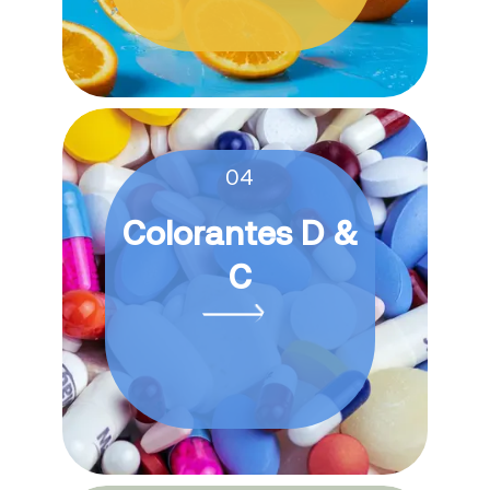
04
Colorantes D &
C