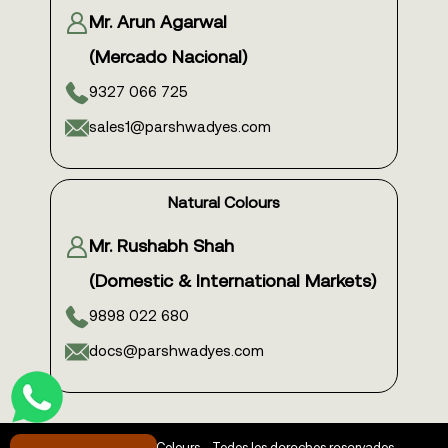
Mr. Arun Agarwal
(Mercado Nacional)
9327 066 725
sales1@parshwadyes.com
Natural Colours
Mr. Rushabh Shah
(Domestic & International Markets)
9898 022 680
docs@parshwadyes.com
© Copyright 2026
Food Colours
- Todos los derechos reservados