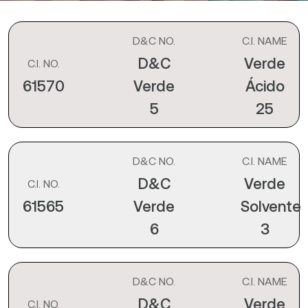
D&C NO.
C.I. NAME
D&C
Verde
C.I. NO.
61570
Verde
Ácido
5
25
D&C NO.
C.I. NAME
D&C
Verde
C.I. NO.
61565
Verde
Solvente
6
3
D&C NO.
C.I. NAME
D&C
Verde
C.I. NO.