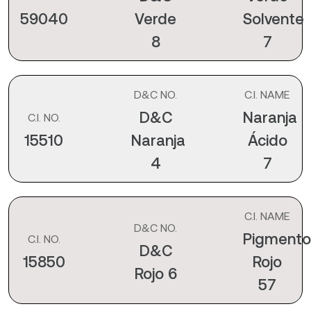
59040
Verde
Solvente
8
7
D&C NO.
C.I. NAME
D&C
Naranja
C.I. NO.
15510
Naranja
Ácido
4
7
C.I. NAME
D&C NO.
Pigmento
C.I. NO.
D&C
15850
Rojo
Rojo 6
57