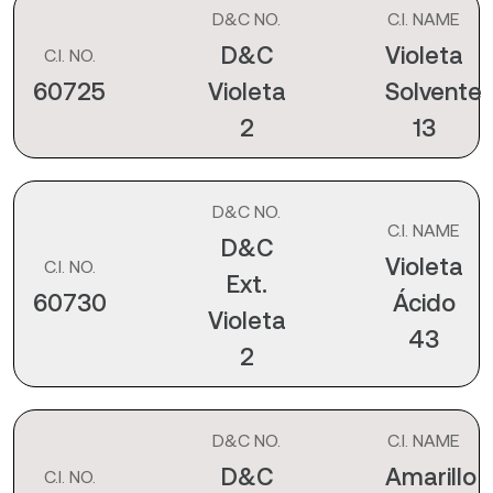
D&C NO.
C.I. NAME
D&C
Violeta
C.I. NO.
60725
Violeta
Solvente
2
13
D&C NO.
C.I. NAME
D&C
Violeta
C.I. NO.
Ext.
60730
Ácido
Violeta
43
2
D&C NO.
C.I. NAME
D&C
Amarillo
C.I. NO.